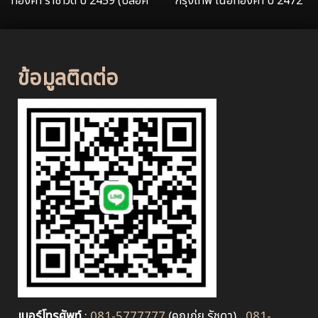
ทองคำ ราชาวดี ปี 2459 (บล๊อค
กรุงเทพ เนื้อทองคำ ปี 2472
วัด)
ข้อมูลติดต่อ
เบอร์โทรศัพท์
:
081-5777777
(คุณกุ่ย รัชดา) ,
081-