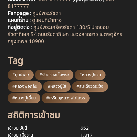
8177777
Fanpage
:
ศูนย์พระรัชดา
แผนที่ร้าน
:
ดูแผนที่นำทาง
ที่อยู่ติดต่อ
:
ศูนย์พระเครื่องรัชดา 130/5 ปากซอย
รัชดาภิเษก 54 ถนนรัชดาภิเษก แขวงลาดยาว เขตจตุจักร
กรุงเทพฯ 10900
Tag
#ศูนย์พระ
#รับตรวจเช็คพระ
#หลวงปู่ทวด
#หลวงพ่อกลั่น
#หลวงปู่ไข่
#สมเด็จวัดระฆัง
#หลวงปู่เอี่ยม
#เหรียญหลวงพ่อโสธร
สถิติการเข้าชม
เข้าชม วันนี้
652
เข้าชม เมื่อวาน
1,817