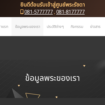
ยินดีต้อนรับเข้าสู่ศูนย์พระรัชดา
081-5777777
,
081-8177777
้าแรก
ข้อมูลพระของเรา
ประวัติต่างๆ
กิจกรรม
ข่าวสาร
ข้อมูลพระของเรา