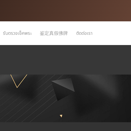
รับตรวจเช็คพระ
鉴定真假佛牌
ติดต่อเรา