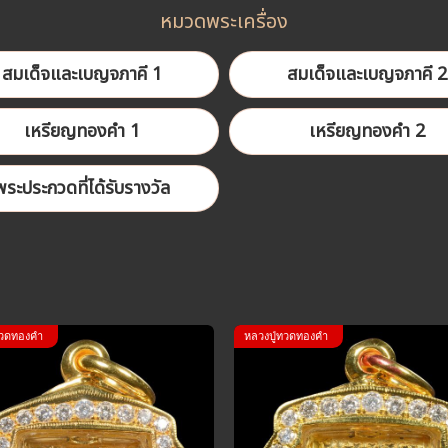
หมวดพระเครื่อง
สมเด็จและเบญจภาคี 1
สมเด็จและเบญจภาคี 2
เหรียญทองคำ 1
เหรียญทองคำ 2
พระประกวดที่ได้รับรางวัล
ทวดทองคำ
หลวงปู่ทวดทองคำ