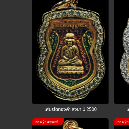
เศียรโตทองคำ ลงยา ปี 2500
เ
หลวงปู่ทวดทองคำ
หลวงปู่