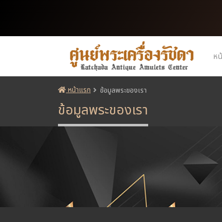
หน
หน้าแรก
ข้อมูลพระของเรา
ข้อมูลพระของเรา