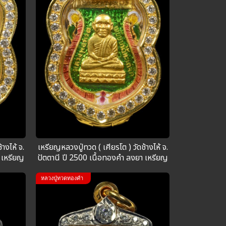
างไห้ จ.
เหรียญหลวงปู่ทวด ( เศียรโต ) วัดช้างไห้ จ.
า เหรียญ
ปัตตานี ปี 2500 เนื้อทองคำ ลงยา เหรียญ
ที่ 3
หลวงปู่ทวดทองคำ