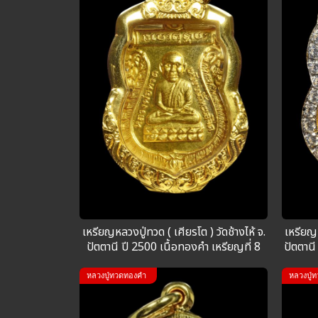
เหรียญหลวงปู่ทวด ( เศียรโต ) วัดช้างไห้ จ.
เหรียญห
ปัตตานี ปี 2500 เนื้อทองคำ เหรียญที่ 8
ปัตตานี
หลวงปู่ทวดทองคำ
หลวงปู่