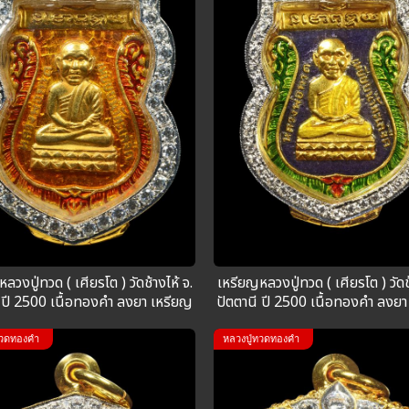
ลวงปู่ทวด ( เศียรโต ) วัดช้างไห้ จ.
เหรียญหลวงปู่ทวด ( เศียรโต ) วัดช้
 ปี 2500 เนื้อทองคำ ลงยา เหรียญ
ปัตตานี ปี 2500 เนื้อทองคำ ลงย
ที่ 5
ที่ 7
ทวดทองคำ
หลวงปู่ทวดทองคำ