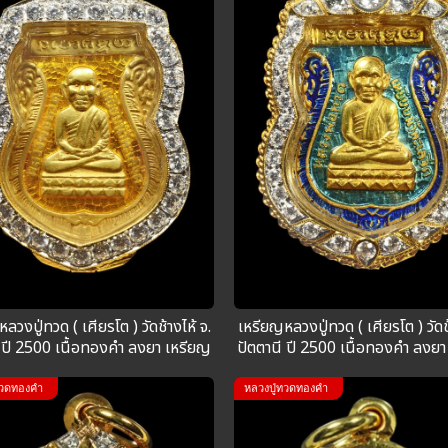
ลวงปู่ทวด ( เศียรโต ) วัดช้างไห้ จ.
เหรียญหลวงปู่ทวด ( เศียรโต ) วัดช้
 ปี 2500 เนื้อทองคำ ลงยา เหรียญ
ปัตตานี ปี 2500 เนื้อทองคำ ลงย
ที่ 9
ที่ 10
ทวดทองคำ
หลวงปู่ทวดทองคำ