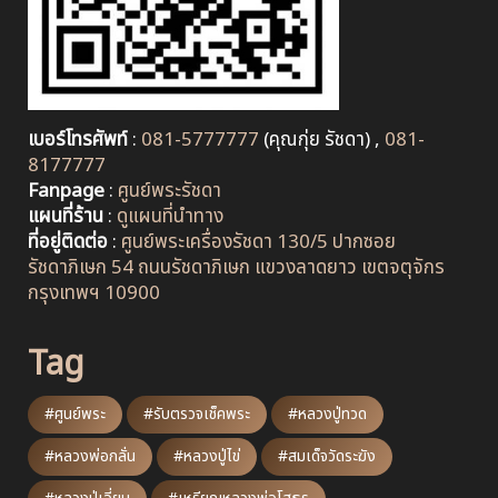
เบอร์โทรศัพท์
:
081-5777777
(คุณกุ่ย รัชดา) ,
081-
8177777
Fanpage
:
ศูนย์พระรัชดา
แผนที่ร้าน
:
ดูแผนที่นำทาง
ที่อยู่ติดต่อ
:
ศูนย์พระเครื่องรัชดา 130/5 ปากซอย
รัชดาภิเษก 54 ถนนรัชดาภิเษก แขวงลาดยาว เขตจตุจักร
กรุงเทพฯ 10900
Tag
#ศูนย์พระ
#รับตรวจเช็คพระ
#หลวงปู่ทวด
#หลวงพ่อกลั่น
#หลวงปู่ไข่
#สมเด็จวัดระฆัง