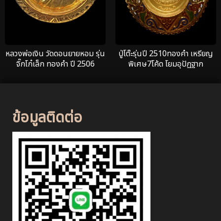
หลวงพ่อเงิน วัดดอนยายหอม รุ่น
ปู่โต๊ะรุ่นปี 2510ทองคำ เหรียญ
จิ๊กโก๋เล็ก ทองคำ ปี 2506
พิเศษ7โค้ด โยมอุปัฏฐาก
ข้อมูลติดต่อ