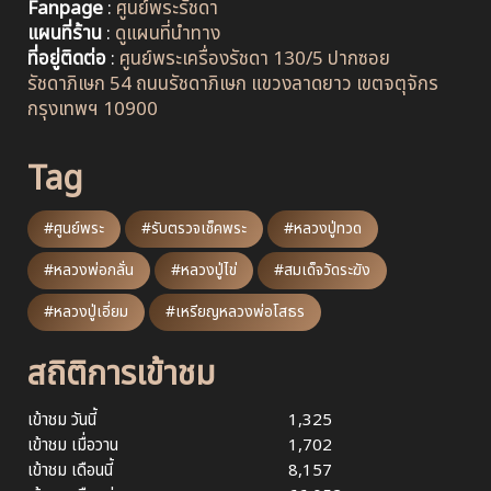
Fanpage
:
ศูนย์พระรัชดา
แผนที่ร้าน
:
ดูแผนที่นำทาง
ที่อยู่ติดต่อ
:
ศูนย์พระเครื่องรัชดา 130/5 ปากซอย
รัชดาภิเษก 54 ถนนรัชดาภิเษก แขวงลาดยาว เขตจตุจักร
กรุงเทพฯ 10900
Tag
#ศูนย์พระ
#รับตรวจเช็คพระ
#หลวงปู่ทวด
#หลวงพ่อกลั่น
#หลวงปู่ไข่
#สมเด็จวัดระฆัง
#หลวงปู่เอี่ยม
#เหรียญหลวงพ่อโสธร
สถิติการเข้าชม
เข้าชม วันนี้
1,325
เข้าชม เมื่อวาน
1,702
เข้าชม เดือนนี้
8,157