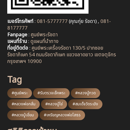
เบอร์โทรศัพท์
:
081-5777777
(คุณกุ่ย รัชดา) ,
081-
8177777
Fanpage
:
ศูนย์พระรัชดา
แผนที่ร้าน
:
ดูแผนที่นำทาง
ที่อยู่ติดต่อ
:
ศูนย์พระเครื่องรัชดา 130/5 ปากซอย
รัชดาภิเษก 54 ถนนรัชดาภิเษก แขวงลาดยาว เขตจตุจักร
กรุงเทพฯ 10900
Tag
#ศูนย์พระ
#รับตรวจเช็คพระ
#หลวงปู่ทวด
#หลวงพ่อกลั่น
#หลวงปู่ไข่
#สมเด็จวัดระฆัง
#หลวงปู่เอี่ยม
#เหรียญหลวงพ่อโสธร