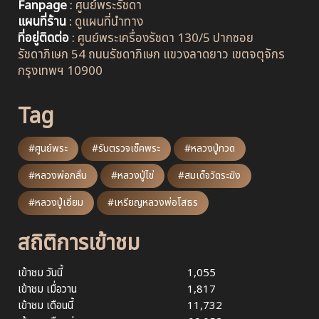
Fanpage
:
ศูนย์พระรัชดา
แผนที่ร้าน
:
ดูแผนที่นำทาง
ที่อยู่ติดต่อ
:
ศูนย์พระเครื่องรัชดา 130/5 ปากซอย
รัชดาภิเษก 54 ถนนรัชดาภิเษก แขวงลาดยาว เขตจตุจักร
กรุงเทพฯ 10900
Tag
#ศูนย์พระ
#รับตรวจเช็คพระ
#หลวงปู่ทวด
#หลวงพ่อกลั่น
#หลวงปู่ไข่
#สมเด็จวัดระฆัง
#หลวงปู่เอี่ยม
#เหรียญหลวงพ่อโสธร
สถิติการเข้าชม
เข้าชม วันนี้
1,055
เข้าชม เมื่อวาน
1,817
เข้าชม เดือนนี้
11,732