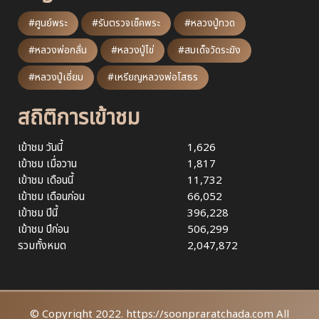
#ศูนย์พระ
#รับตรวจเช็คพระ
#หลวงปู่ทวด
#หลวงพ่อกลั่น
#หลวงปู่ไข่
#สมเด็จวัดระฆัง
#หลวงปู่เอี่ยม
#เหรียญหลวงพ่อโสธร
สถิติการเข้าชม
เข้าชม วันนี้
1,626
เข้าชม เมื่อวาน
1,817
เข้าชม เดือนนี้
11,732
เข้าชม เดือนก่อน
66,052
เข้าชม ปีนี้
396,228
เข้าชม ปีก่อน
506,299
รวมทั้งหมด
2,047,872
© Copyright 2022. https://soonpraratchada.com All