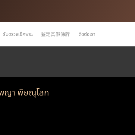
รับตรวจเช็คพระ
鉴定真假佛牌
ติดต่อเรา
งพญา พิษณุโลก