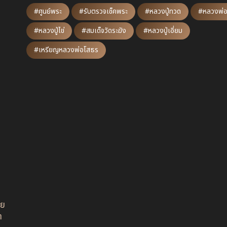
#ศูนย์พระ
#รับตรวจเช็คพระ
#หลวงปู่ทวด
#หลวงพ่อ
#หลวงปู่ไข่
#สมเด็จวัดระฆัง
#หลวงปู่เอี่ยม
#เหรียญหลวงพ่อโสธร
อย
ต