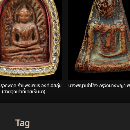
กรุวัดพิกุล กำแพงเพชร องค์เฮียกุ่ย
นางพญาเข่าโค้ง กรุวัดนางพญา พ
(สวยสุดเท่าที่เคยเห็นมา)
Tag