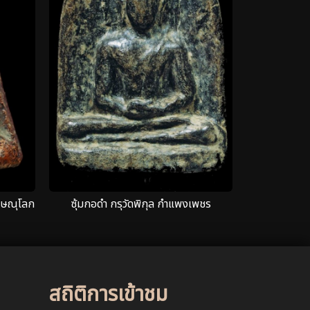
ิษณุโลก
ซุ้มกอดำ กรุวัดพิกุล กำแพงเพชร
สถิติการเข้าชม