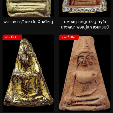
พระรอด กรุวัดมหาวัน พิมพ์ใหญ่
นางพญาอกนูนใหญ่ กรุวัด
นางพญา พิษณุโลก สวยแชมป์
พระเนื้อดิน
พระเนื้อดิน