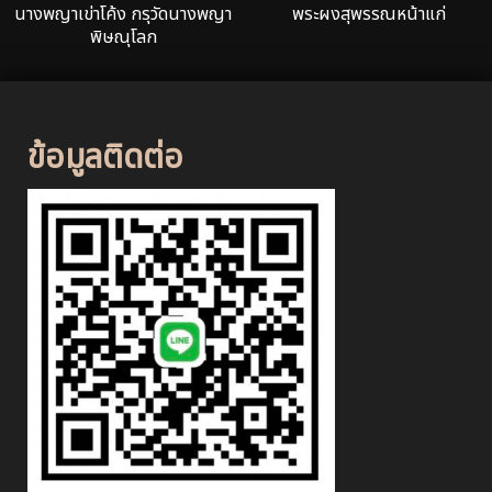
นางพญาเข่าโค้ง กรุวัดนางพญา
พระผงสุพรรณหน้าแก่
พิษณุโลก
ข้อมูลติดต่อ