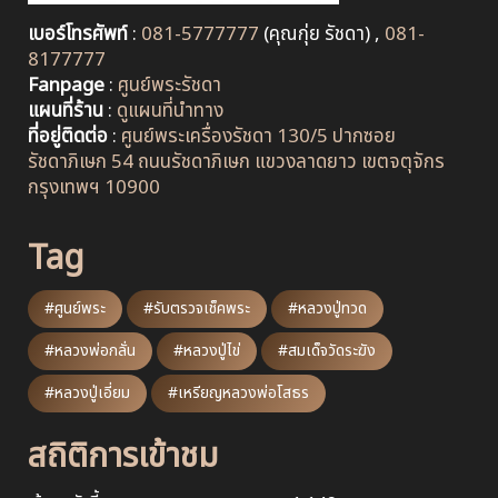
เบอร์โทรศัพท์
:
081-5777777
(คุณกุ่ย รัชดา) ,
081-
8177777
Fanpage
:
ศูนย์พระรัชดา
แผนที่ร้าน
:
ดูแผนที่นำทาง
ที่อยู่ติดต่อ
:
ศูนย์พระเครื่องรัชดา 130/5 ปากซอย
รัชดาภิเษก 54 ถนนรัชดาภิเษก แขวงลาดยาว เขตจตุจักร
กรุงเทพฯ 10900
Tag
#ศูนย์พระ
#รับตรวจเช็คพระ
#หลวงปู่ทวด
#หลวงพ่อกลั่น
#หลวงปู่ไข่
#สมเด็จวัดระฆัง
#หลวงปู่เอี่ยม
#เหรียญหลวงพ่อโสธร
สถิติการเข้าชม