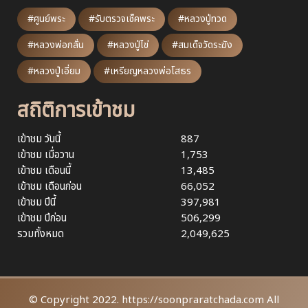
#ศูนย์พระ
#รับตรวจเช็คพระ
#หลวงปู่ทวด
#หลวงพ่อกลั่น
#หลวงปู่ไข่
#สมเด็จวัดระฆัง
#หลวงปู่เอี่ยม
#เหรียญหลวงพ่อโสธร
สถิติการเข้าชม
เข้าชม วันนี้
887
เข้าชม เมื่อวาน
1,753
เข้าชม เดือนนี้
13,485
เข้าชม เดือนก่อน
66,052
เข้าชม ปีนี้
397,981
เข้าชม ปีก่อน
506,299
รวมทั้งหมด
2,049,625
© Copyright 2022. https://soonpraratchada.com All