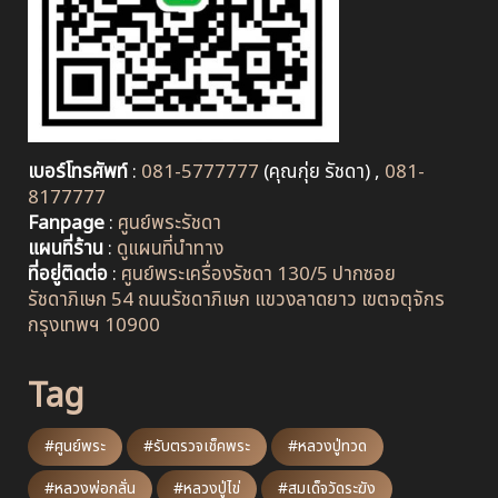
เบอร์โทรศัพท์
:
081-5777777
(คุณกุ่ย รัชดา) ,
081-
8177777
Fanpage
:
ศูนย์พระรัชดา
แผนที่ร้าน
:
ดูแผนที่นำทาง
ที่อยู่ติดต่อ
:
ศูนย์พระเครื่องรัชดา 130/5 ปากซอย
รัชดาภิเษก 54 ถนนรัชดาภิเษก แขวงลาดยาว เขตจตุจักร
กรุงเทพฯ 10900
Tag
#ศูนย์พระ
#รับตรวจเช็คพระ
#หลวงปู่ทวด
#หลวงพ่อกลั่น
#หลวงปู่ไข่
#สมเด็จวัดระฆัง