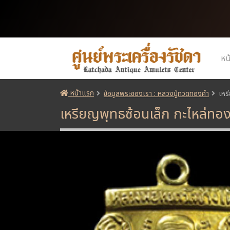
หน
หน้าแรก
ข้อมูลพระของเรา : หลวงปู่ทวดทองคำ
เหร
เหรียญพุทธซ้อนเล็ก กะไหล่ท