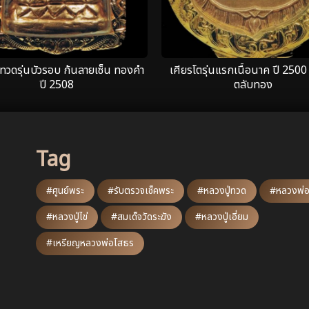
่ทวดรุ่นบัวรอบ ก้นลายเซ็น ทองคำ
เศียรโตรุ่นแรกเนื้อนาค ปี 2500
ปี 2508
ตลับทอง
Tag
#ศูนย์พระ
#รับตรวจเช็คพระ
#หลวงปู่ทวด
#หลวงพ่อ
#หลวงปู่ไข่
#สมเด็จวัดระฆัง
#หลวงปู่เอี่ยม
#เหรียญหลวงพ่อโสธร