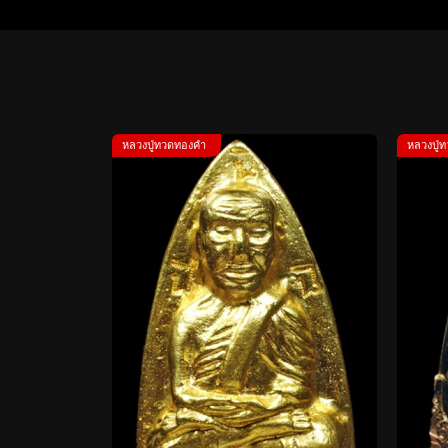
หลวงปู่ทวดทองคำ
หลวงปู่