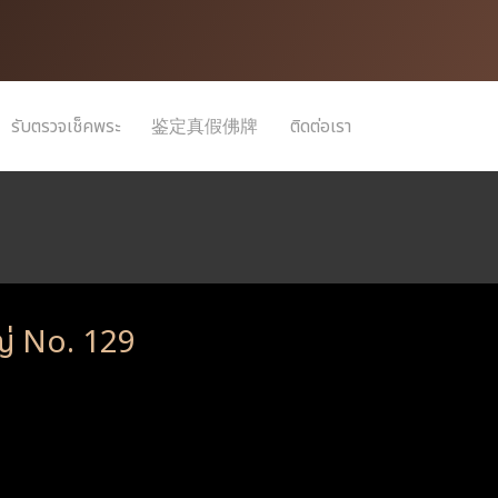
รับตรวจเช็คพระ
鉴定真假佛牌
ติดต่อเรา
หญ่ No. 129