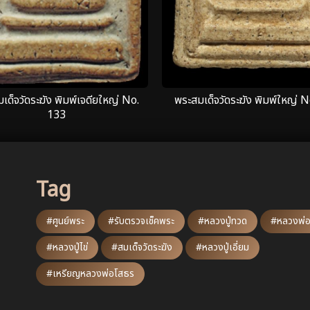
เด็จวัดระฆัง พิมพ์เจดียใหญ่ No.
พระสมเด็จวัดระฆัง พิมพ์ใหญ่ N
133
Tag
#ศูนย์พระ
#รับตรวจเช็คพระ
#หลวงปู่ทวด
#หลวงพ่อ
#หลวงปู่ไข่
#สมเด็จวัดระฆัง
#หลวงปู่เอี่ยม
#เหรียญหลวงพ่อโสธร