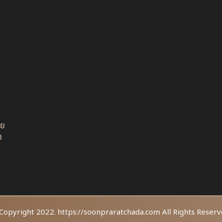
อย
ต
Copyright 2022. https://soonpraratchada.com All Rights Reserv