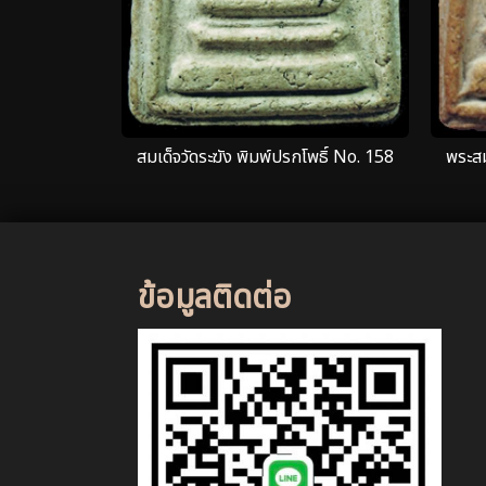
สมเด็จวัดระฆัง พิมพ์ปรกโพธิ์ No. 158
พระสม
ข้อมูลติดต่อ