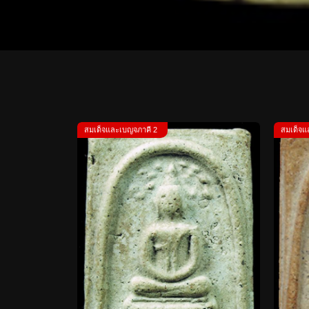
สมเด็จและเบญจภาคี 2
สมเด็จแ