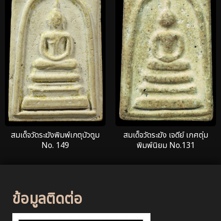
สมเด็จวัดระฆังพิมพ์เกตุบัวตูม
สมเด็จวัดระฆัง เจดีย์ เกศตุ่ม
No. 149
พิมพ์นิยม No.131
ข้อมูลติดต่อ