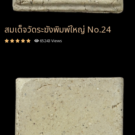
สมเด็จวัดระฆังพิมพ์ใหญ่ No.24
65243 Views