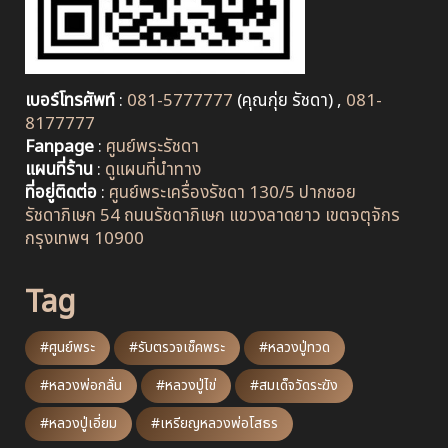
เบอร์โทรศัพท์
:
081-5777777
(คุณกุ่ย รัชดา) ,
081-
8177777
Fanpage
:
ศูนย์พระรัชดา
แผนที่ร้าน
:
ดูแผนที่นำทาง
ที่อยู่ติดต่อ
:
ศูนย์พระเครื่องรัชดา 130/5 ปากซอย
รัชดาภิเษก 54 ถนนรัชดาภิเษก แขวงลาดยาว เขตจตุจักร
กรุงเทพฯ 10900
Tag
#ศูนย์พระ
#รับตรวจเช็คพระ
#หลวงปู่ทวด
#หลวงพ่อกลั่น
#หลวงปู่ไข่
#สมเด็จวัดระฆัง
#หลวงปู่เอี่ยม
#เหรียญหลวงพ่อโสธร