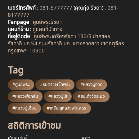
เบอร์โทรศัพท์
:
081-5777777
(คุณกุ่ย รัชดา) ,
081-
8177777
Fanpage
:
ศูนย์พระรัชดา
แผนที่ร้าน
:
ดูแผนที่นำทาง
ที่อยู่ติดต่อ
:
ศูนย์พระเครื่องรัชดา 130/5 ปากซอย
รัชดาภิเษก 54 ถนนรัชดาภิเษก แขวงลาดยาว เขตจตุจักร
กรุงเทพฯ 10900
Tag
#ศูนย์พระ
#รับตรวจเช็คพระ
#หลวงปู่ทวด
#หลวงพ่อกลั่น
#หลวงปู่ไข่
#สมเด็จวัดระฆัง
#หลวงปู่เอี่ยม
#เหรียญหลวงพ่อโสธร
สถิติการเข้าชม
เข้าชม วันนี้
687