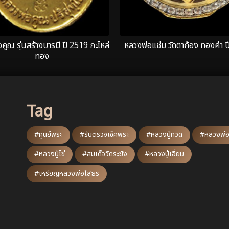
คูณ รุ่นสร้างบารมี ปี 2519 กะไหล่
หลวงพ่อแช่ม วัดตาก้อง ทองคำ ป
ทอง
Tag
#ศูนย์พระ
#รับตรวจเช็คพระ
#หลวงปู่ทวด
#หลวงพ่อ
#หลวงปู่ไข่
#สมเด็จวัดระฆัง
#หลวงปู่เอี่ยม
#เหรียญหลวงพ่อโสธร