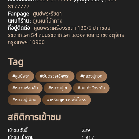
8177777
Fanpage
:
ศูนย์พระรัชดา
แผนที่ร้าน
:
ดูแผนที่นำทาง
ที่อยู่ติดต่อ
:
ศูนย์พระเครื่องรัชดา 130/5 ปากซอย
รัชดาภิเษก 54 ถนนรัชดาภิเษก แขวงลาดยาว เขตจตุจักร
กรุงเทพฯ 10900
Tag
#ศูนย์พระ
#รับตรวจเช็คพระ
#หลวงปู่ทวด
#หลวงพ่อกลั่น
#หลวงปู่ไข่
#สมเด็จวัดระฆัง
#หลวงปู่เอี่ยม
#เหรียญหลวงพ่อโสธร
สถิติการเข้าชม
เข้าชม วันนี้
239
เข้าชม เมื่อวาน
1,817