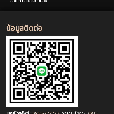
ขอเบ็ด บล็อคเสี้ยนตอง
ข้อมูลติดต่อ
เบอร์โทรศัพท์
:
081-5777777
(คุณกุ่ย รัชดา) ,
081-