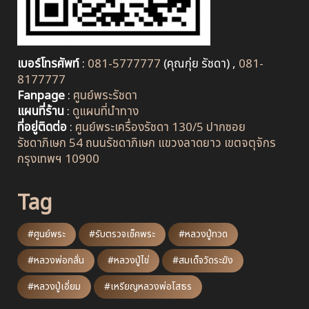
เบอร์โทรศัพท์
:
081-5777777
(คุณกุ่ย รัชดา) ,
081-
8177777
Fanpage
:
ศูนย์พระรัชดา
แผนที่ร้าน
:
ดูแผนที่นำทาง
ที่อยู่ติดต่อ
:
ศูนย์พระเครื่องรัชดา 130/5 ปากซอย
รัชดาภิเษก 54 ถนนรัชดาภิเษก แขวงลาดยาว เขตจตุจักร
กรุงเทพฯ 10900
Tag
#ศูนย์พระ
#รับตรวจเช็คพระ
#หลวงปู่ทวด
#หลวงพ่อกลั่น
#หลวงปู่ไข่
#สมเด็จวัดระฆัง
#หลวงปู่เอี่ยม
#เหรียญหลวงพ่อโสธร