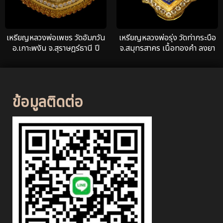
เหรียญหลวงพ่อเพชร วัดอัมภวัน
เหรียญหลวงพ่อรุ่ง วัดท่ากระบือ
อ.เกาะพงัน จ.สุราษฎร์ธานี ปี
จ.สมุทรสาคร เนื้อทองคำ ลงยา
2463 เนื้อทองคำ
สร้างปี 2484
ข้อมูลติดต่อ