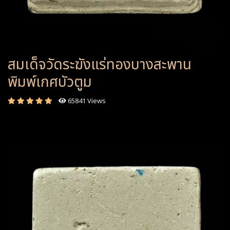
สมเด็จวัดระฆังแร่ทองบางสะพาน
พิมพ์เกศบัวตูม
65841 Views