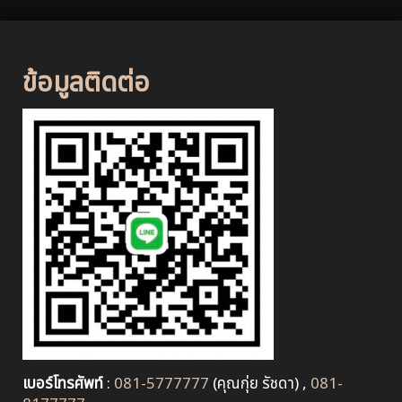
ข้อมูลติดต่อ
เบอร์โทรศัพท์
:
081-5777777
(คุณกุ่ย รัชดา) ,
081-