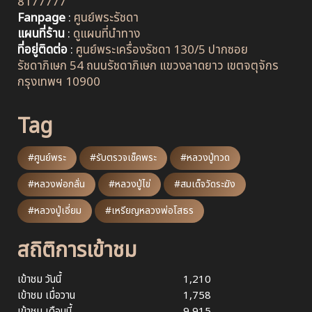
8177777
Fanpage
:
ศูนย์พระรัชดา
แผนที่ร้าน
:
ดูแผนที่นำทาง
ที่อยู่ติดต่อ
:
ศูนย์พระเครื่องรัชดา 130/5 ปากซอย
รัชดาภิเษก 54 ถนนรัชดาภิเษก แขวงลาดยาว เขตจตุจักร
กรุงเทพฯ 10900
Tag
#ศูนย์พระ
#รับตรวจเช็คพระ
#หลวงปู่ทวด
#หลวงพ่อกลั่น
#หลวงปู่ไข่
#สมเด็จวัดระฆัง
#หลวงปู่เอี่ยม
#เหรียญหลวงพ่อโสธร
สถิติการเข้าชม
เข้าชม วันนี้
1,210
เข้าชม เมื่อวาน
1,758
เข้าชม เดือนนี้
9,915