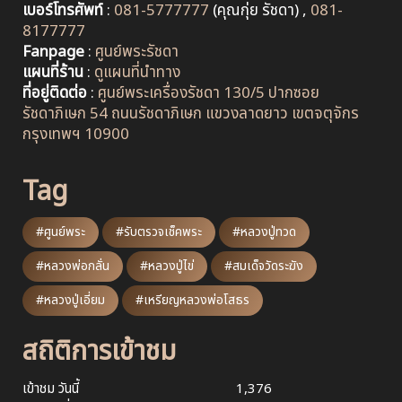
เบอร์โทรศัพท์
:
081-5777777
(คุณกุ่ย รัชดา) ,
081-
8177777
Fanpage
:
ศูนย์พระรัชดา
แผนที่ร้าน
:
ดูแผนที่นำทาง
ที่อยู่ติดต่อ
:
ศูนย์พระเครื่องรัชดา 130/5 ปากซอย
รัชดาภิเษก 54 ถนนรัชดาภิเษก แขวงลาดยาว เขตจตุจักร
กรุงเทพฯ 10900
Tag
#ศูนย์พระ
#รับตรวจเช็คพระ
#หลวงปู่ทวด
#หลวงพ่อกลั่น
#หลวงปู่ไข่
#สมเด็จวัดระฆัง
#หลวงปู่เอี่ยม
#เหรียญหลวงพ่อโสธร
สถิติการเข้าชม
เข้าชม วันนี้
1,376