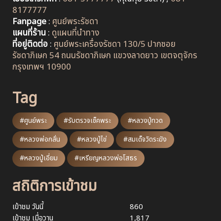
8177777
Fanpage
:
ศูนย์พระรัชดา
แผนที่ร้าน
:
ดูแผนที่นำทาง
ที่อยู่ติดต่อ
:
ศูนย์พระเครื่องรัชดา 130/5 ปากซอย
รัชดาภิเษก 54 ถนนรัชดาภิเษก แขวงลาดยาว เขตจตุจักร
กรุงเทพฯ 10900
Tag
#ศูนย์พระ
#รับตรวจเช็คพระ
#หลวงปู่ทวด
#หลวงพ่อกลั่น
#หลวงปู่ไข่
#สมเด็จวัดระฆัง
#หลวงปู่เอี่ยม
#เหรียญหลวงพ่อโสธร
สถิติการเข้าชม
เข้าชม วันนี้
860
เข้าชม เมื่อวาน
1,817