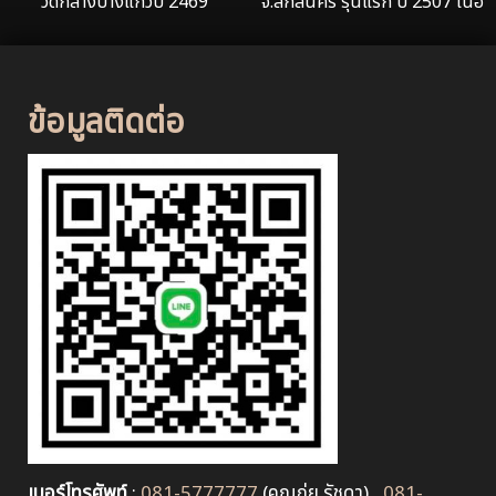
วัดกลางบางแก้วปี 2469
จ.สกลนคร รุ่นแรก ปี 2507 เนื้อ
ทองคำลงยาน้ำเงิน
ข้อมูลติดต่อ
เบอร์โทรศัพท์
:
081-5777777
(คุณกุ่ย รัชดา) ,
081-