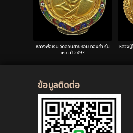
หลวงพ่อเงิน วัดดอนยายหอม ทองคำ รุ่น
หลวงปู่
แรก ปี 2493
ข้อมูลติดต่อ