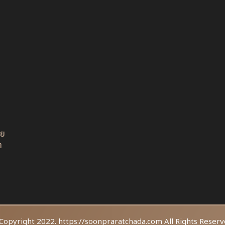
อย
ต
Copyright 2022. https://soonpraratchada.com All Rights Reserv