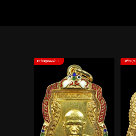
เหรียญทองคำ 2
เหรียญท