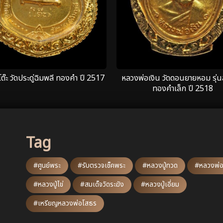
โต๊ะ วัดประดู่ฉิมพลี ทองคำ ปี 2517
หลวงพ่อเงิน วัดดอนยายหอม รุ่น
ทองคำเล็ก ปี 2518
Tag
#ศูนย์พระ
#รับตรวจเช็คพระ
#หลวงปู่ทวด
#หลวงพ่อ
#หลวงปู่ไข่
#สมเด็จวัดระฆัง
#หลวงปู่เอี่ยม
#เหรียญหลวงพ่อโสธร