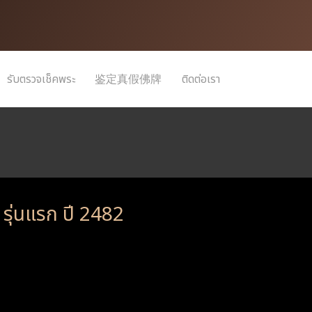
รับตรวจเช็คพระ
鉴定真假佛牌
ติดต่อเรา
 รุ่นแรก ปี 2482