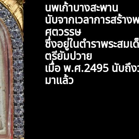
นพเก้าบางสะพาน
นับจากเวลาการสร้างพ
ศตวรรษ
ซึ่งอยู่ในตำราพระสมเ
ตรียัมปวาย
เมื่อ พ.ศ.2495 นับถึงว
มาแล้ว