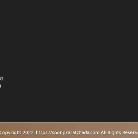
อย
ต
Copyright 2022. https://soonpraratchada.com All Rights Reserv