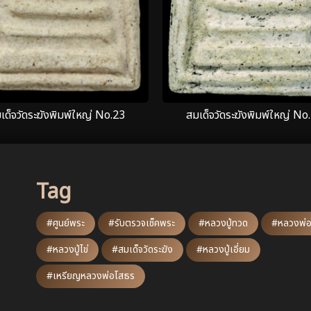
เด็จวัดระฆังพิมพ์ใหญ่ No.23
สมเด็จวัดระฆังพิมพ์ใหญ่ No
Tag
#ศูนย์พระ
#รับตรวจเช็คพระ
#หลวงปู่ทวด
#หลวงพ่อ
#หลวงปู่ไข่
#สมเด็จวัดระฆัง
#หลวงปู่เอี่ยม
#เหรียญหลวงพ่อโสธร