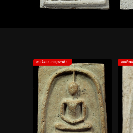
สมเด็จและเบญจภาคี 1
สมเด็จแ