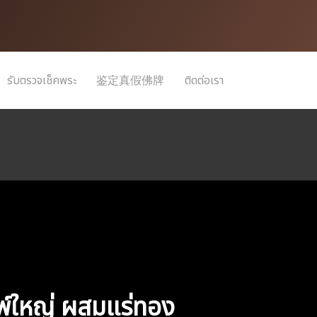
รับตรวจเช็คพระ
鉴定真假佛牌
ติดต่อเรา
พ์ใหญ่
ผสมแร่ทอง