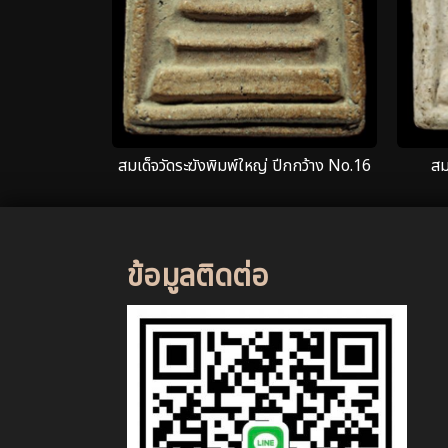
สมเด็จวัดระฆังพิมพ์ใหญ่ ปีกกว้าง No.16
สม
ข้อมูลติดต่อ