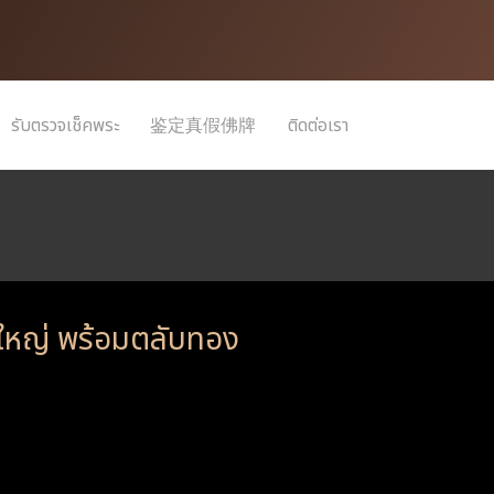
รับตรวจเช็คพระ
鉴定真假佛牌
ติดต่อเรา
์ใหญ่ พร้อมตลับทอง