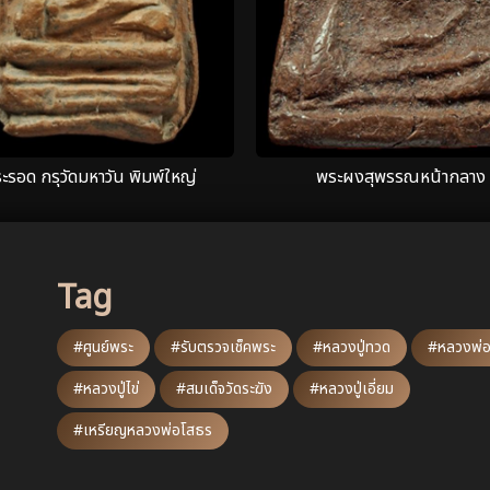
ะรอด กรุวัดมหาวัน พิมพ์ใหญ่
พระผงสุพรรณหน้ากลาง
Tag
#ศูนย์พระ
#รับตรวจเช็คพระ
#หลวงปู่ทวด
#หลวงพ่อ
#หลวงปู่ไข่
#สมเด็จวัดระฆัง
#หลวงปู่เอี่ยม
#เหรียญหลวงพ่อโสธร