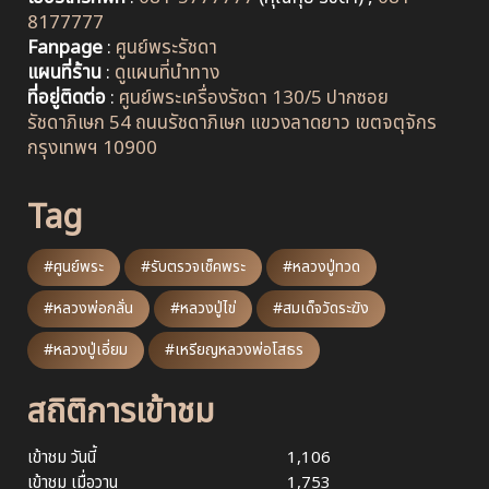
8177777
Fanpage
:
ศูนย์พระรัชดา
แผนที่ร้าน
:
ดูแผนที่นำทาง
ที่อยู่ติดต่อ
:
ศูนย์พระเครื่องรัชดา 130/5 ปากซอย
รัชดาภิเษก 54 ถนนรัชดาภิเษก แขวงลาดยาว เขตจตุจักร
กรุงเทพฯ 10900
Tag
#ศูนย์พระ
#รับตรวจเช็คพระ
#หลวงปู่ทวด
#หลวงพ่อกลั่น
#หลวงปู่ไข่
#สมเด็จวัดระฆัง
#หลวงปู่เอี่ยม
#เหรียญหลวงพ่อโสธร
สถิติการเข้าชม
เข้าชม วันนี้
1,106
เข้าชม เมื่อวาน
1,753