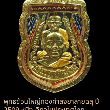
พุทธซ้อนใหญ่ทองคำลงยาลายฉลุ ปี