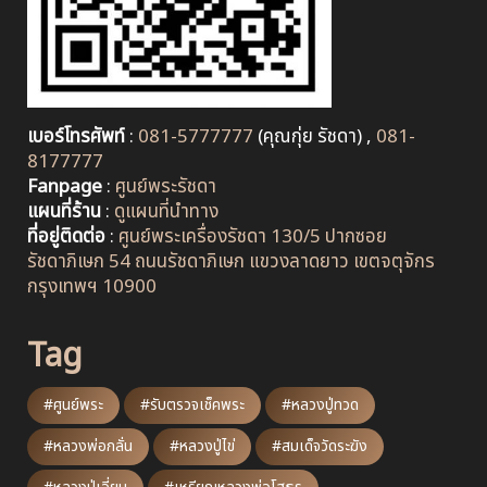
เบอร์โทรศัพท์
:
081-5777777
(คุณกุ่ย รัชดา) ,
081-
8177777
Fanpage
:
ศูนย์พระรัชดา
แผนที่ร้าน
:
ดูแผนที่นำทาง
ที่อยู่ติดต่อ
:
ศูนย์พระเครื่องรัชดา 130/5 ปากซอย
รัชดาภิเษก 54 ถนนรัชดาภิเษก แขวงลาดยาว เขตจตุจักร
กรุงเทพฯ 10900
Tag
#ศูนย์พระ
#รับตรวจเช็คพระ
#หลวงปู่ทวด
#หลวงพ่อกลั่น
#หลวงปู่ไข่
#สมเด็จวัดระฆัง