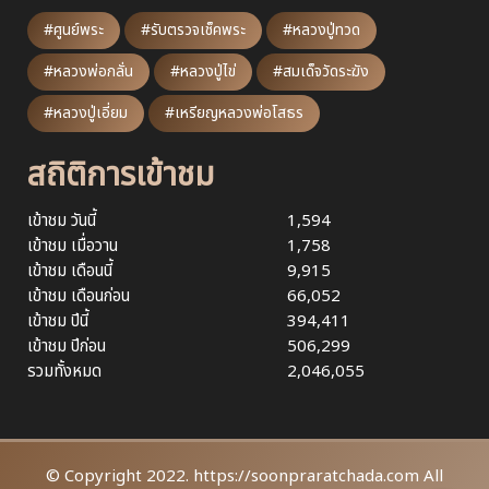
#ศูนย์พระ
#รับตรวจเช็คพระ
#หลวงปู่ทวด
#หลวงพ่อกลั่น
#หลวงปู่ไข่
#สมเด็จวัดระฆัง
#หลวงปู่เอี่ยม
#เหรียญหลวงพ่อโสธร
สถิติการเข้าชม
เข้าชม วันนี้
1,594
เข้าชม เมื่อวาน
1,758
เข้าชม เดือนนี้
9,915
เข้าชม เดือนก่อน
66,052
เข้าชม ปีนี้
394,411
เข้าชม ปีก่อน
506,299
รวมทั้งหมด
2,046,055
© Copyright 2022. https://soonpraratchada.com All