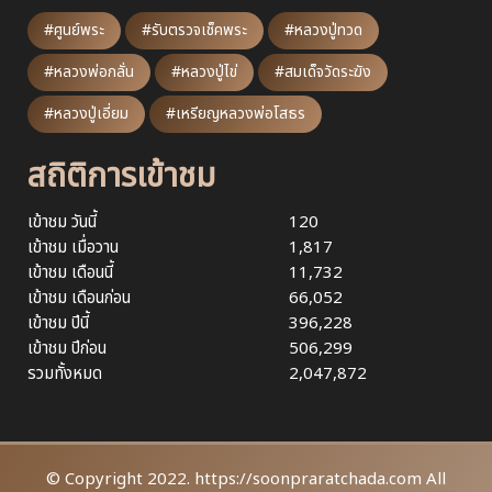
#ศูนย์พระ
#รับตรวจเช็คพระ
#หลวงปู่ทวด
#หลวงพ่อกลั่น
#หลวงปู่ไข่
#สมเด็จวัดระฆัง
#หลวงปู่เอี่ยม
#เหรียญหลวงพ่อโสธร
สถิติการเข้าชม
เข้าชม วันนี้
120
เข้าชม เมื่อวาน
1,817
เข้าชม เดือนนี้
11,732
เข้าชม เดือนก่อน
66,052
เข้าชม ปีนี้
396,228
เข้าชม ปีก่อน
506,299
รวมทั้งหมด
2,047,872
© Copyright 2022. https://soonpraratchada.com All