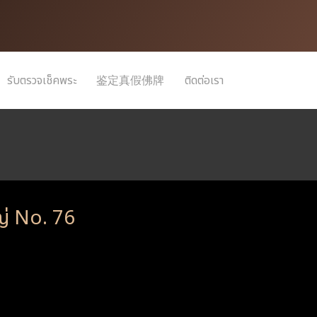
รับตรวจเช็คพระ
鉴定真假佛牌
ติดต่อเรา
ญ่ No. 76