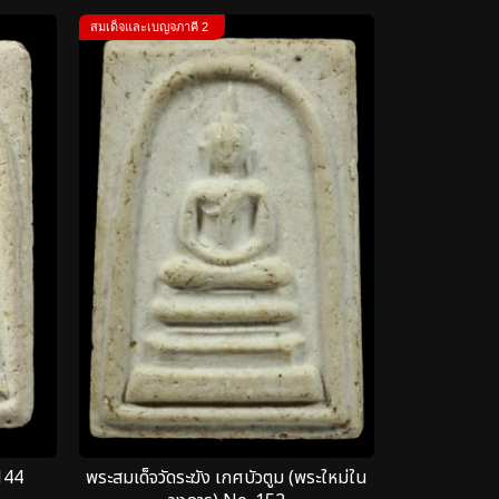
สมเด็จและเบญจภาคี 2
144
พระสมเด็จวัดระฆัง เกศบัวตูม (พระใหม่ใน