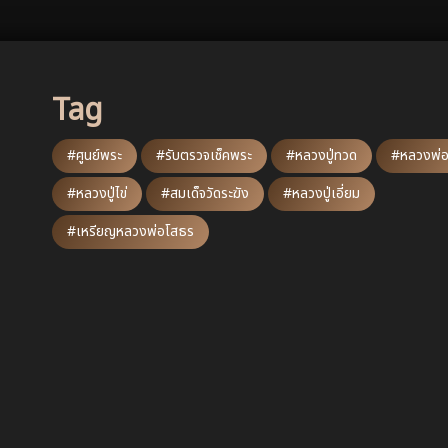
Tag
#ศูนย์พระ
#รับตรวจเช็คพระ
#หลวงปู่ทวด
#หลวงพ่อ
#หลวงปู่ไข่
#สมเด็จวัดระฆัง
#หลวงปู่เอี่ยม
#เหรียญหลวงพ่อโสธร