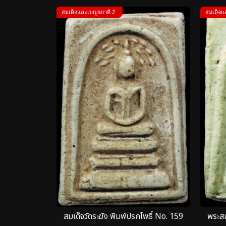
สมเด็จและเบญจภาคี 2
สมเด็จแ
สมเด็จวัดระฆัง พิมพ์ปรกโพธิ์ No. 159
พระสม