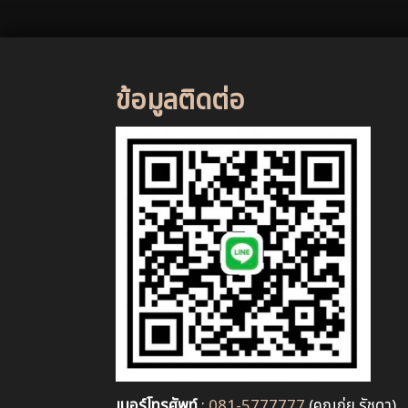
ข้อมูลติดต่อ
เบอร์โทรศัพท์
:
081-5777777
(คุณกุ่ย รัชดา) ,