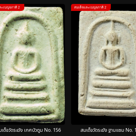
ละเบญจภาคี 2
สมเด็จและเบญจภาคี 2
เด็จวัดระฆัง เกศบัวตูม No. 156
สมเด็จวัดระฆัง ฐานแซม No. 