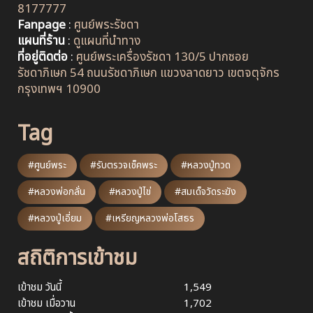
8177777
Fanpage
:
ศูนย์พระรัชดา
แผนที่ร้าน
:
ดูแผนที่นำทาง
ที่อยู่ติดต่อ
:
ศูนย์พระเครื่องรัชดา 130/5 ปากซอย
รัชดาภิเษก 54 ถนนรัชดาภิเษก แขวงลาดยาว เขตจตุจักร
กรุงเทพฯ 10900
Tag
#ศูนย์พระ
#รับตรวจเช็คพระ
#หลวงปู่ทวด
#หลวงพ่อกลั่น
#หลวงปู่ไข่
#สมเด็จวัดระฆัง
#หลวงปู่เอี่ยม
#เหรียญหลวงพ่อโสธร
สถิติการเข้าชม
เข้าชม วันนี้
1,549
เข้าชม เมื่อวาน
1,702