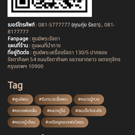
เบอร์โทรศัพท์
:
081-5777777
(คุณกุ่ย รัชดา) ,
081-
8177777
Fanpage
:
ศูนย์พระรัชดา
แผนที่ร้าน
:
ดูแผนที่นำทาง
ที่อยู่ติดต่อ
:
ศูนย์พระเครื่องรัชดา 130/5 ปากซอย
รัชดาภิเษก 54 ถนนรัชดาภิเษก แขวงลาดยาว เขตจตุจักร
กรุงเทพฯ 10900
Tag
#ศูนย์พระ
#รับตรวจเช็คพระ
#หลวงปู่ทวด
#หลวงพ่อกลั่น
#หลวงปู่ไข่
#สมเด็จวัดระฆัง
#หลวงปู่เอี่ยม
#เหรียญหลวงพ่อโสธร