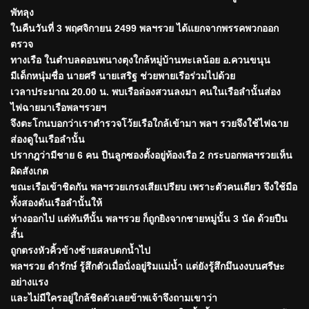
พัทลุง
ในคืนวันที่ 3 พฤศจิกายน 2499 พลฯรวย ได้แยกจากพรรคพวกออก
ตรวจ
ทางเรือ ในตำบลดอนพนางตุงใกล้หมู่บ้านทะเลน้อย อ.ควนขนุน
มีเด็กหนุ่มชื่อ นายศรี นายเสริฐ ช่วยพายเรือร่วมไปด้วย
เวลาประมาณ 20.00 น. พบเรือล่องสวนลงมา คนในเรือลำนั้นส่อง
ไฟฉายมาเรือพลฯรวยฯ
จึงตะโกนบอกว่าเราตำรวจโว้ยเรือใกล้เข้ามา พลฯ รวยจึงใช้ไฟฉาย
ส่องดูในเรือลำนั้น
ปรากฎว่ามีชาย 6 คน ปืนลูกซองตั้งอยู่ท้องเรือ 2 กระบอกพลฯรวยเห็น
ผิดสังเกต
ขณะเรือเข้าชิดกัน พลฯรวยเกรงเสียเปรียบ เพราะตัวคนเดียว จึงใช้มือ
ทั้งสองดันเรือลำนั้นให้
ห่างออกไป แต่ทันทีนั้น พลฯรวย ก็ถูกยิงจากชายหมู่นั้น 3 นัด ด้วยปืน
สั้น
ถูกตรงหัวคิ้วข้างซ้ายสลบตกน้ำไป
พลฯรวย ดำรักษ์ รู้สึกตัวเมื่อนั่งอยู่ริมแม่น้ำ แต่ยังรู้สึกมึนงงบนศรีษะ
อย่างแรง
และไม่มีใครอยู่ใกล้ชิดตัวเลยข้าพเจ้าจึงถามเขาว่า