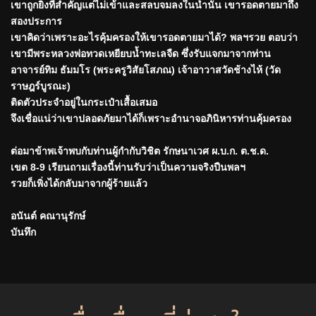
เขาถูกยิงที่สำคัญแต่ไม่เข้าและสลบจมลงในน้ำนั้น เขารอดตายมาถึง
สองประการ
เขาคิดว่าเพราะอะไรคุ้มครองให้เขารอดตายมาได้? พลฯรวย ตอบว่า
เขามีพระหลวงพ่อทวดเหยียบน้ำทะเลจืด ซึ่งรับแจกมาจากท่าน
อาจารย์ทิม ธัมมโร (พระครูวิสัยโสภณ) เจ้าอาวาสวัดช้างไห้ (วัด
ราษฎร์บูรณะ)
ติดตัวประจำอยู่ในกระเป๋าเสื้อเสมอ
จึงเชื่อแน่ว่าเขาปลอดภัยมาได้ก็เพราะอำนาจอภินิหารท่านคุ้มครอง
ต่อมาข้าพเจ้าพบกับท่านผู้กำกับวิชิต รักษนาเวศ ผ.บ.ก. ต.ช.ด.
เขต 8-9 เรียนถามเรื่องนี้ท่านรับว่าเป็นความจริงปืนพลฯ
รวยก็เพิ่งได้กลับมาจากผู้ร้ายแล้ว
อนันต์ คณานุรักษ์
บันทึก