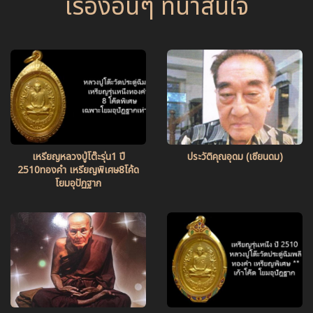
เรื่องอื่นๆ ที่น่าสนใจ
เหรียญหลวงปู่โต๊ะรุ่น1 ปี
ประวัติคุณอุดม (เซียนดม)
2510ทองคำ เหรียญพิเศษ8โค้ด
โยมอุปัฏฐาก