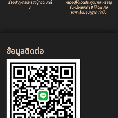
เรื่องปาฏิหาริย์หลวงปู่ทวด บทที่
หลวงปู่โต๊ะวัดประดู่ฉิมพลีเหรียญ
3
รุ่นหนึ่งทองคำ 9 โค๊ดพิเศษ
เฉพาะโยมอุปัฏฐากเท่านั้น
ข้อมูลติดต่อ