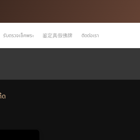
รับตรวจเช็คพระ
鉴定真假佛牌
ติดต่อเรา
ค๊ด