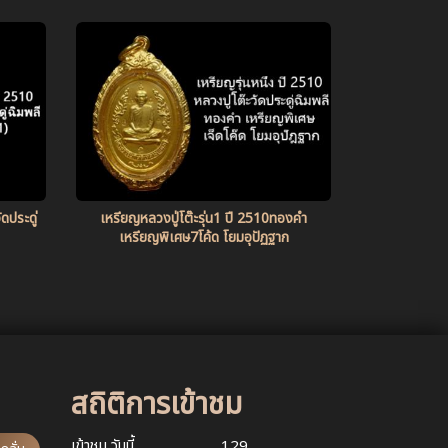
ดประดู่
เหรียญหลวงปู่โต๊ะรุ่น1 ปี 2510ทองคำ
เหรียญพิเศษ7โค้ด โยมอุปัฏฐาก
สถิติการเข้าชม
เข้าชม วันนี้
129