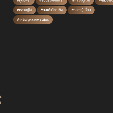
#ศูนย์พระ
#รับตรวจเช็คพระ
#หลวงปู่ทวด
#หลวงพ่อ
#หลวงปู่ไข่
#สมเด็จวัดระฆัง
#หลวงปู่เอี่ยม
#เหรียญหลวงพ่อโสธร
อย
ต