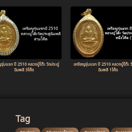
รุ่นแรก ปี 2510 หลวงปู่โต๊ะ วัดประดู่
เหรียญรุ่นแรก ปี 2510 หลวงปู่โต๊ะ วั
ฉิมพลี 3โค๊ด
ฉิมพลี 1โค๊ด
Tag