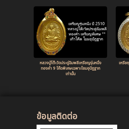
หลวงปู่โต๊ะวัดประดู่ฉิมพลีเหรียญรุ่นหนึ่ง
เหรียญ
ทองคำ 9 โค๊ดพิเศษเฉพาะโยมอุปัฏฐาก
เท่านั้น
ข้อมูลติดต่อ